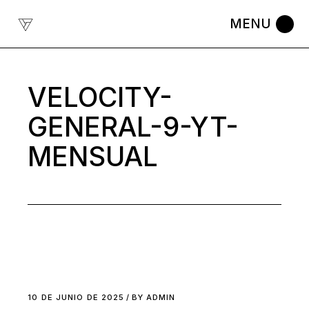
Skip
to
the
content
VELOCITY-
GENERAL-9-YT-
MENSUAL
10 DE JUNIO DE 2025
BY
ADMIN