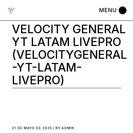
Skip
to
the
content
VELOCITY GENERAL
YT LATAM LIVEPRO
(VELOCITYGENERAL
-YT-LATAM-
LIVEPRO)
21 DE MAYO DE 2025
BY
ADMIN