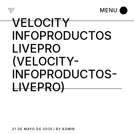
Skip
to
the
content
VELOCITY
INFOPRODUCTOS
LIVEPRO
(VELOCITY-
INFOPRODUCTOS-
LIVEPRO)
21 DE MAYO DE 2025
BY
ADMIN