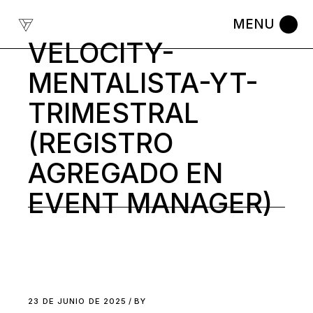
Skip
to
the
content
VELOCITY-
MENTALISTA-YT-
TRIMESTRAL
(REGISTRO
AGREGADO EN
EVENT MANAGER)
23 DE JUNIO DE 2025
BY