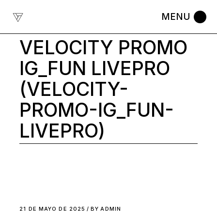
Skip
to
the
content
VELOCITY PROMO
IG_FUN LIVEPRO
(VELOCITY-
PROMO-IG_FUN-
LIVEPRO)
21 DE MAYO DE 2025
BY
ADMIN